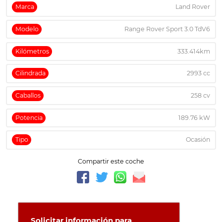
Marca
Land Rover
Modelo
Range Rover Sport 3.0 TdV6
Kilómetros
333.414km
Cilindrada
2993 cc
Caballos
258 cv
Potencia
189.76 kW
Tipo
Ocasión
Compartir este coche
Solicitar información para